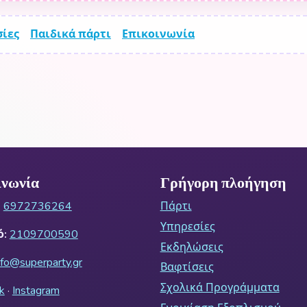
ίες
Παιδικά πάρτι
Επικοινωνία
ινωνία
Γρήγορη πλοήγηση
:
6972736264
Πάρτι
Υπηρεσίες
ό:
2109700590
Εκδηλώσεις
nfo@superparty.gr
Βαφτίσεις
Σχολικά Προγράμματα
k
·
Instagram